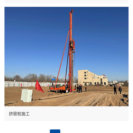
挤密桩施工