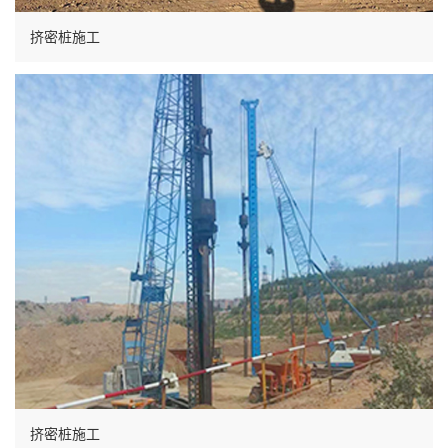
挤密桩施工
挤密桩施工