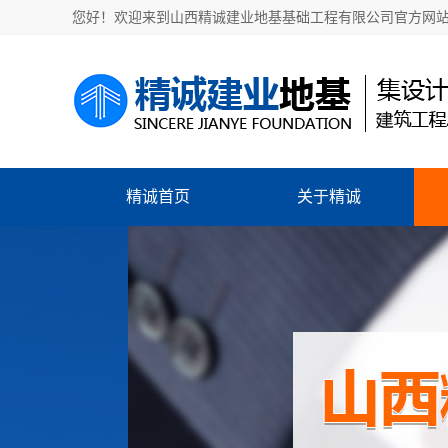
您好！欢迎来到山西精诚建业地基基础工程有限公司官方网
精诚首页
关于精诚