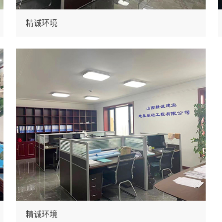
精诚环境
精诚环境