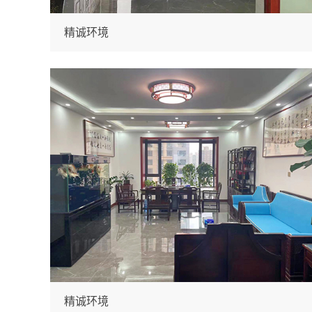
精诚环境
精诚环境