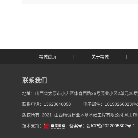
精诚首页
|
关于精诚
|
联系我们
地址：山西省太原市小店区体育西路26号茂业小区2单元26层
联系电话：13623646058
电子邮件：10190266823@q
版权所有 2021 山西精诚建业地基基础工程有限公司 ALL RIGH
技术支持：
备案号：晋ICP备2022005302号-1