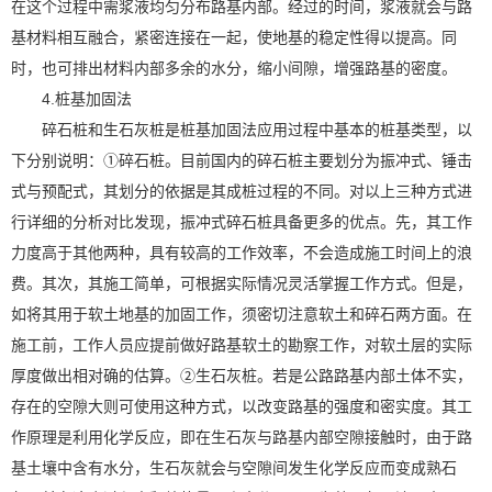
在这个过程中需浆液均匀分布路基内部。经过的时间，浆液就会与路
基材料相互融合，紧密连接在一起，使地基的稳定性得以提高。同
时，也可排出材料内部多余的水分，缩小间隙，增强路基的密度。
4.桩基加固法
碎石桩和生石灰桩是桩基加固法应用过程中基本的桩基类型，以
下分别说明：①碎石桩。目前国内的碎石桩主要划分为振冲式、锤击
式与预配式，其划分的依据是其成桩过程的不同。对以上三种方式进
行详细的分析对比发现，振冲式碎石桩具备更多的优点。先，其工作
力度高于其他两种，具有较高的工作效率，不会造成施工时间上的浪
费。其次，其施工简单，可根据实际情况灵活掌握工作方式。但是，
如将其用于软土地基的加固工作，须密切注意软土和碎石两方面。在
施工前，工作人员应提前做好路基软土的勘察工作，对软土层的实际
厚度做出相对确的估算。②生石灰桩。若是公路路基内部土体不实，
存在的空隙大则可使用这种方式，以改变路基的强度和密实度。其工
作原理是利用化学反应，即在生石灰与路基内部空隙接触时，由于路
基土壤中含有水分，生石灰就会与空隙间发生化学反应而变成熟石