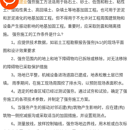
精诚建业
强夯施工方法适用于砾石土、砂土、低饱和粉土、粘性
土、湿陷性黄土、高回填土、杂填土等地基加固工程。也可用于淤泥
和淤泥液化的地基加固工程。但不得用于不允许对工程周围建筑物和
设备产生振动影响的地基加固工程。重要时，应采取防震和隔离措
施。 强夯施工的工作条件是什么?
1。应提供技术数据，如岩土工程勘察报告强夯[/k1/]的现场平面
图和设计效果要求
2、强夯范围内的地上和地下障碍物均已拆除或移除，对无法移除
的障碍物已采取保护措施
3。场地已平整，机械设备进场道路已建成，地表松散土层已预
填。 雨季期间，在施工现场周围挖了排水沟，以预防现场表面积水。
4。选定的检查区域已经过测试强夯。通过试夯和试验，确定了强
夯施工的各项技术参数，并制定了强夯施工方案。
5。当强夯产生的振动对邻近建(构)筑物产生影响时，应在建(构)
筑物一侧挖减振沟或采取适当的加固措施，并设置观测点。
6。测量放线，放样控制轴线，强夯场地边界线，用木桩或白灰标