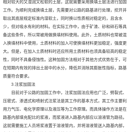
相对较大的又湿润又松软的土层，这就需要采用换填土层法进行加固
工作。为顺利完成换填土层，先需要对公路的路基进行处理，挖开并
取出其底层规定标准内湿软土，同时换以性质相对稳定的，且含水
少，但对吸水有利的材料。在实际工作中，由于矿渣、砂和碎石等具
备这些条件，所以常被用做换填材料使用。此外，土质材料也常被混
入换填材料中使用，土质材料的加入可使换填材料更加稳定，强度更
大。但是，在加入土质材料时还应所用土质材料也须具备较高的稳定
性，同时不具备侵蚀性。这种加固方法相对于其他方式优势在于，可
在短期内有效的排出土层中的水分，降低并消除其膨胀性指标，路基
质量符合要求。
3.注浆加固法
目前对于公路的加固工作中，注浆加固法应用也广泛，劈裂式、
压密式、渗透式和喷射式注浆法是其工作的基本方式，其工作主要利
用力气压、电化学原理以及液压等为工作原理。而具体操作方法是在
路基内部填充配比的浆液，而浆液进入路基内部应以溶液管为路径。
这就需要施工人员将浆液置于溶液管内，并将溶液管送入路基内部，