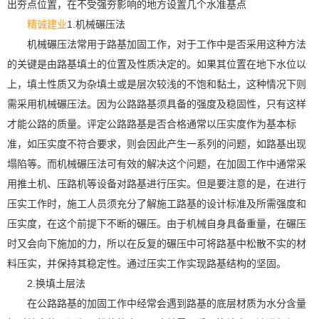
出夯点位置，在不受强夯影响的地方设置几个水准基点
精诚建业
1.机械碾压法
机械碾压法常用于路基加固工作，对于工作中是否采用这种方法
的关键是由路基填土的位置及性质决定的。如果其位置在地下水位以
上，填土性质又为杂填土或是层次较浅的不饱和黏土，这种情况下则
需采用机械碾压法。因为公路路基须具备的强度及稳固性，只有这样
才能公路的质量。评定公路路基是否合格通常以压实度作为基本标
准，如压实度不符合要求，则会因此产生一系列的问题，如路基出现
塌陷等。而机械碾压法可有效的解决这个问题，在加固工作中通常采
用推土机、压路机等设备对路基进行压实。但是要注意的是，在进行
压实工作时，施工人员须充分了解施工路基的设计标准及所需强度和
压实度，在这个前提下不断的碾压。由于机械自身具备重量，在碾压
时又会向下施加的力，所以在反复的碾压中可将路基中松散不实的材
料压实，并保持其稳定性。通过压实工作实现路基结构的坚固。
2.换填土层法
在公路路基的加固工作中经常会遇到路基的底层材质为水分含量