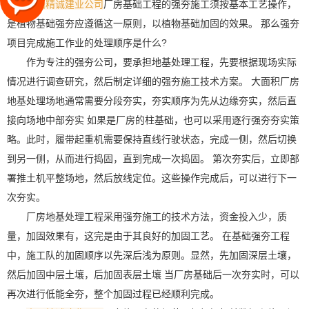
山西精诚建业公司
厂房基础工程的强夯施工须按基本工艺操作，
是植物基础强夯应遵循这一原则，以植物基础加固的效果。 那么强夯
项目完成施工作业的处理顺序是什么?
作为专注的强夯公司，要承担地基处理工程，先要根据现场实际
情况进行调查研究，然后制定详细的强夯施工技术方案。 大面积厂房
地基处理场地通常需要分段夯实，夯实顺序为先从边缘夯实，然后直
接向场地中部夯实 如果是厂房的柱基础，也可以采用逐行强夯夯实策
略。此时，履带起重机需要保持直线行驶状态，完成一侧，然后切换
到另一侧，从而进行捣固，直到完成一次捣固。 第次夯实后，立即部
署推土机平整场地，然后放线定位。这些操作完成后，可以进行下一
次夯实。
厂房地基处理工程采用强夯施工的技术方法，资金投入少，质
量，加固效果有，这完是由于其良好的加固工艺。 在基础强夯工程
中，施工队的加固顺序以先深后浅为原则。显然，先加固深层土壤，
然后加固中层土壤，后加固表层土壤 当厂房基础后一次夯实时，可以
再次进行低能全夯，整个加固过程已经顺利完成。