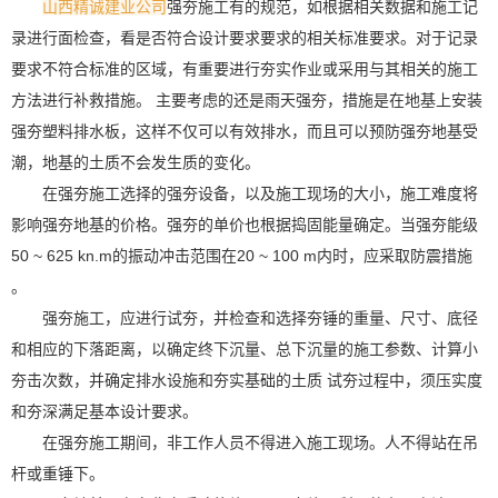
山西精诚建业公司
强夯施工有的规范，如根据相关数据和施工记
录进行面检查，看是否符合设计要求要求的相关标准要求。对于记录
要求不符合标准的区域，有重要进行夯实作业或采用与其相关的施工
方法进行补救措施。 主要考虑的还是雨天强夯，措施是在地基上安装
强夯塑料排水板，这样不仅可以有效排水，而且可以预防强夯地基受
潮，地基的土质不会发生质的变化。
在强夯施工选择的强夯设备，以及施工现场的大小，施工难度将
影响强夯地基的价格。强夯的单价也根据捣固能量确定。当强夯能级
50 ~ 625 kn.m的振动冲击范围在20 ~ 100 m内时，应采取防震措施
。
强夯施工，应进行试夯，并检查和选择夯锤的重量、尺寸、底径
和相应的下落距离，以确定终下沉量、总下沉量的施工参数、计算小
夯击次数，并确定排水设施和夯实基础的土质 试夯过程中，须压实度
和夯深满足基本设计要求。
在强夯施工期间，非工作人员不得进入施工现场。人不得站在吊
杆或重锤下。