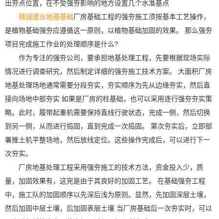
出夯点位置，在不受强夯影响的地方设置几个水准基点
精诚建业地基基础
厂房基础工程的强夯施工须按基本工艺操作，
是植物基础强夯应遵循这一原则，以植物基础加固的效果。 那么强夯
项目完成施工作业的处理顺序是什么?
作为专注的强夯公司，要承担地基处理工程，先要根据现场实际
情况进行调查研究，然后制定详细的强夯施工技术方案。 大面积厂房
地基处理场地通常需要分段夯实，夯实顺序为先从边缘夯实，然后直
接向场地中部夯实 如果是厂房的柱基础，也可以采用逐行强夯夯实策
略。此时，履带起重机需要保持直线行驶状态，完成一侧，然后切换
到另一侧，从而进行捣固，直到完成一次捣固。 第次夯实后，立即部
署推土机平整场地，然后放线定位。这些操作完成后，可以进行下一
次夯实。
厂房地基处理工程采用强夯施工的技术方法，资金投入少，质
量，加固效果有，这完是由于其良好的加固工艺。 在基础强夯工程
中，施工队的加固顺序以先深后浅为原则。显然，先加固深层土壤，
然后加固中层土壤，后加固表层土壤 当厂房基础后一次夯实时，可以