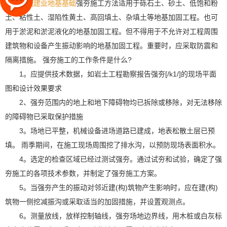
精诚建业地基基础
强夯施工方法适用于砾石土、砂土、低饱和粉
土、粘性土、湿陷性黄土、高回填土、杂填土等地基加固工程。也可
用于淤泥和淤泥液化的地基加固工程。但不得用于不允许对工程周围
建筑物和设备产生振动影响的地基加固工程。重要时，应采取防震和
隔离措施。 强夯施工的工作条件是什么?
1。应提供技术数据，如岩土工程勘察报告强夯[/k1/]的现场平面
图和设计效果要求
2、强夯范围内的地上和地下障碍物均已拆除或移除，对无法移除
的障碍物已采取保护措施
3。场地已平整，机械设备进场道路已建成，地表松散土层已预
填。 雨季期间，在施工现场周围挖了排水沟，以预防现场表面积水。
4。选定的检查区域已经过测试强夯。通过试夯和试验，确定了强
夯施工的各项技术参数，并制定了强夯施工方案。
5。当强夯产生的振动对邻近建(构)筑物产生影响时，应在建(构)
筑物一侧挖减振沟或采取适当的加固措施，并设置观测点。
6。测量放线，放样控制轴线，强夯场地边界线，用木桩或白灰标