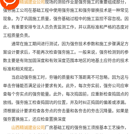
山西精诚建业公司
现场的测验作业是强夯施工的重要组成部分，
强夯施工公司在基础工程中使用强夯施工和强夯替换技术是一种常见
现象。为了巩固施工质量，强夯基础过程中的施工监控不容忽视。因
此，有重要安排专注人员负责监测工作，并以高标准和严格的态度对
工程质量负责。
通常在施工期间进行测试，因为强夯技术参数和施工步骤满足方
案设计要求后，不能再次检查强夯施工。一般来说，强夯检测到的参
数主要是有效加固深度和有效深度范围本地区的地基土应符合的技术
标准和相关规定。
当启动强夯施工时，夯锤的质量和下落距离不可忽略，因为这与
单击夯锤能否满足设计要求有关。此外，每次夯实前，强夯公司应审
查每个夯实点的强夯能量。此外，每次捣固前，应重新检查捣固点的
放线。强夯施工检查捣固坑的位置，并及时纠正捣固的偏差或渗漏。
须根据设计要求检查各夯点的夯击量和各夯击的夯击沉降量。如果是
强夯置换施工，还应检查置换深度
山西精诚建业公司
厂房基础工程的强夯施工须按基本工艺操作，