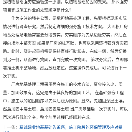
是植物基础强夯应遵循这一原则，以植物基础加固的效果。 那么强夯
项目完成施工作业的处理顺序是什么?
作为专注的强夯公司，要承担地基处理工程，先要根据现场实际
情况进行调查研究，然后制定详细的强夯施工技术方案。 大面积厂房
地基处理场地通常需要分段夯实，夯实顺序为先从边缘夯实，然后直
接向场地中部夯实 如果是厂房的柱基础，也可以采用逐行强夯夯实策
略。此时，履带起重机需要保持直线行驶状态，完成一侧，然后切换
到另一侧，从而进行捣固，直到完成一次捣固。 第次夯实后，立即部
署推土机平整场地，然后放线定位。这些操作完成后，可以进行下一
次夯实。
厂房地基处理工程采用强夯施工的技术方法，资金投入少，质
量，加固效果有，这完是由于其良好的加固工艺。 在基础强夯工程
中，施工队的加固顺序以先深后浅为原则。显然，先加固深层土壤，
然后加固中层土壤，后加固表层土壤 当厂房基础后一次夯实时，可以
再次进行低能全夯，整个加固过程已经顺利完成。
上一条：
精诚建业地基基础告诉您，施工阶段的环保管理及应对措